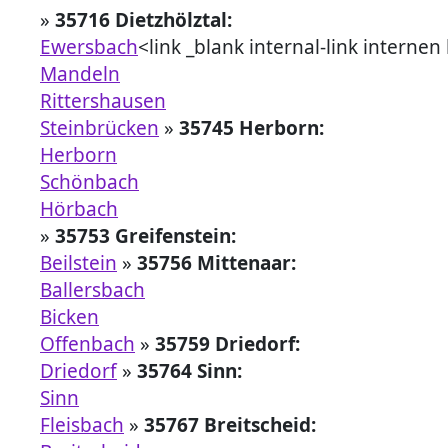
»
35716 Dietzhölztal:
Ewersbach
<link _blank internal-link internen
Mandeln
Rittershausen
Steinbrücken
»
35745 Herborn:
Herborn
Schönbach
Hörbach
»
35753 Greifenstein:
Beilstein
»
35756 Mittenaar:
Ballersbach
Bicken
Offenbach
»
35759 Driedorf:
Driedorf
»
35764 Sinn:
Sinn
Fleisbach
»
35767 Breitscheid: