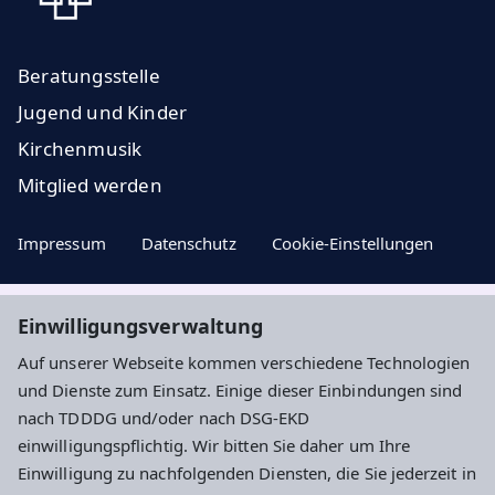
Beratungsstelle
Jugend und Kinder
Kirchenmusik
Mitglied werden
Impressum
Datenschutz
Cookie-Einstellungen
Einwilligungsverwaltung
Aktuelle Nachrichten, geistige Impulse ...
Auf unserer Webseite kommen verschiedene Technologien
und Dienste zum Einsatz. Einige dieser Einbindungen sind
Newsletter entdecken
nach TDDDG und/oder nach DSG-EKD
einwilligungspflichtig. Wir bitten Sie daher um Ihre
Einwilligung zu nachfolgenden Diensten, die Sie jederzeit in
Evangelisches Dekanat an der Dill