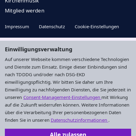
Kirchenmusik
Mitglied werden
Impressum
Datenschutz
Cookie-Einstellungen
Einwilligungsverwaltung
Aktuelle Nachrichten, geistige Impulse ...
Auf unserer Webseite kommen verschiedene Technologien
und Dienste zum Einsatz. Einige dieser Einbindungen sind
Newsletter entdecken
nach TDDDG und/oder nach DSG-EKD
einwilligungspflichtig. Wir bitten Sie daher um Ihre
Einwilligung zu nachfolgenden Diensten, die Sie jederzeit in
Evangelisches Dekanat an der Dill
unseren
Consent-Management-Einstellungen
mit Wirkung
auf die Zukunft widerrufen können. Weitere Informationen
Am Hintersand 15
über die Verarbeitung Ihrer personenbezogenen Daten
35745 Herborn
finden Sie in unseren
Datenschutzinformationen
.
0 27 72 / 58 34 - 200
Alle zulassen