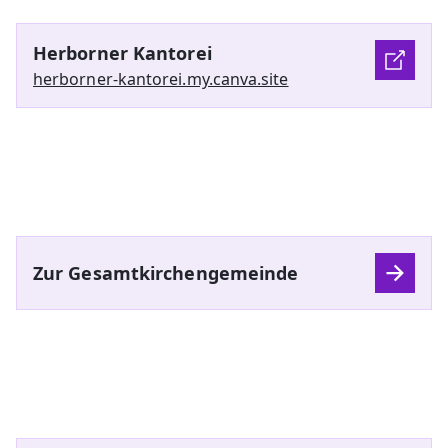
Herborner Kantorei
herborner-kantorei.my.canva.site
Zur Gesamtkirchengemeinde