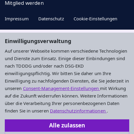
Mitglied werden
Impressum
Datenschutz
Cookie-Einstellungen
Einwilligungsverwaltung
Aktuelle Nachrichten, geistige Impulse ...
Auf unserer Webseite kommen verschiedene Technologien
und Dienste zum Einsatz. Einige dieser Einbindungen sind
Newsletter entdecken
nach TDDDG und/oder nach DSG-EKD
einwilligungspflichtig. Wir bitten Sie daher um Ihre
Einwilligung zu nachfolgenden Diensten, die Sie jederzeit in
Evangelisches Dekanat an der Dill
unseren
Consent-Management-Einstellungen
mit Wirkung
auf die Zukunft widerrufen können. Weitere Informationen
Am Hintersand 15
über die Verarbeitung Ihrer personenbezogenen Daten
35745 Herborn
finden Sie in unseren
Datenschutzinformationen
.
0 27 72 / 58 34 - 200
Alle zulassen
dekanat.dill@ekhn.de