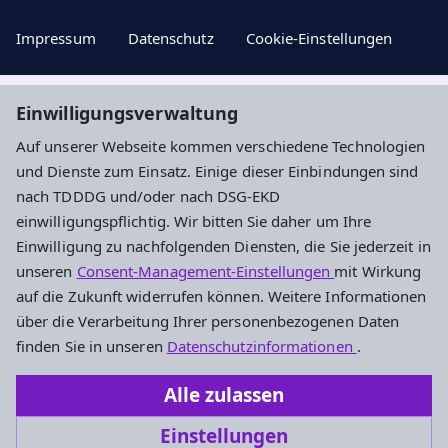
Impressum
Datenschutz
Cookie-Einstellungen
Einwilligungsverwaltung
Aktuelle Nachrichten, geistige Impulse ...
Auf unserer Webseite kommen verschiedene Technologien
und Dienste zum Einsatz. Einige dieser Einbindungen sind
Newsletter entdecken
nach TDDDG und/oder nach DSG-EKD
einwilligungspflichtig. Wir bitten Sie daher um Ihre
Einwilligung zu nachfolgenden Diensten, die Sie jederzeit in
Evangelisches Dekanat an der Dill
unseren
Consent-Management-Einstellungen
mit Wirkung
auf die Zukunft widerrufen können. Weitere Informationen
Am Hintersand 15
über die Verarbeitung Ihrer personenbezogenen Daten
35745 Herborn
finden Sie in unseren
Datenschutzinformationen
.
0 27 72 / 58 34 - 200
Alle zulassen
dekanat.dill@ekhn.de
Einstellungen