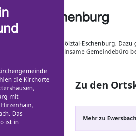
in
hölztal-Eschenburg
 und
kirchengemeinde Dietzhölztal-Eschenburg. Dazu 
 Wissenbach. Das gemeinsame Gemeindebüro bef
kirchengemeinde
hlen die Kirchorte
Zu den Ort
lztal-
ttershausen,
urg mit
 Hirzenhain,
ach. Das
Mehr zu Ewersbac
ist in