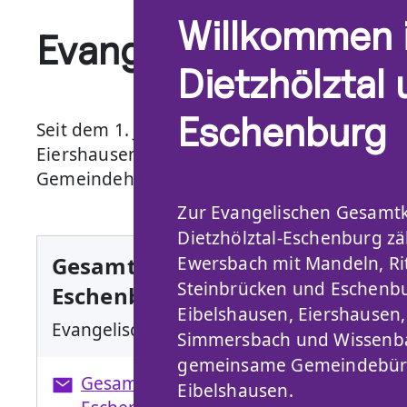
Willkommen 
Evangelisch in Dietz
Dietzhölztal
Eschenburg
Seit dem 1. Januar 2026 gibt es die Gesamt
Eiershausen, Hirzenhain, Simmersbach und
Gemeindehaus in Eibelshausen.
Zur Evangelischen Gesamt
Dietzhölztal-Eschenburg zä
Gesamtkirchengemeinde Dietzhö
Ewersbach mit Mandeln, Ri
Steinbrücken und Eschenb
Eschenburg
Eibelshausen, Eiershausen,
Evangelisches Gemeindebüro
Simmersbach und Wissenb
gemeinsame Gemeindebüro 
Gesamtkirchengemeinde.Dietzhoelztal-
Eibelshausen.