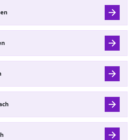
sen
en
n
ach
ch