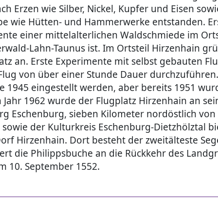
ch Erzen wie Silber, Nickel, Kupfer und Eisen sow
ebe wie Hütten- und Hammerwerke entstanden. Ers
e einer mittelalterlichen Waldschmiede im Ortst
wald-Lahn-Taunus ist. Im Ortsteil Hirzenhain grü
atz an. Erste Experimente mit selbst gebauten Flu
lug von über einer Stunde Dauer durchzuführen. 
e 1945 eingestellt werden, aber bereits 1951 wu
Jahr 1962 wurde der Flugplatz Hirzenhain an seine
g Eschenburg, sieben Kilometer nordöstlich von
wie der Kulturkreis Eschenburg-Dietzhölztal bi
rf Hirzenhain. Dort besteht der zweitälteste Sege
rt die Philippsbuche an die Rückkehr des Landgr
am 10. September 1552.