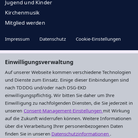
Jugend und Kinder
Kirchenmusik
Mitglied werden
Impressum
Datenschutz
Cookie-Einstellungen
Einwilligungsverwaltung
Aktuelle Nachrichten, geistige Impulse ...
Auf unserer Webseite kommen verschiedene Technologien
und Dienste zum Einsatz. Einige dieser Einbindungen sind
Newsletter entdecken
nach TDDDG und/oder nach DSG-EKD
einwilligungspflichtig. Wir bitten Sie daher um Ihre
Einwilligung zu nachfolgenden Diensten, die Sie jederzeit in
Evangelisches Dekanat an der Dill
unseren
Consent-Management-Einstellungen
mit Wirkung
auf die Zukunft widerrufen können. Weitere Informationen
Am Hintersand 15
über die Verarbeitung Ihrer personenbezogenen Daten
35745 Herborn
finden Sie in unseren
Datenschutzinformationen
.