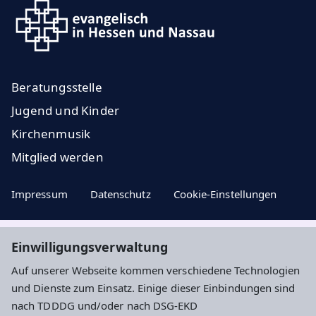
Beratungsstelle
Jugend und Kinder
Kirchenmusik
Mitglied werden
Impressum
Datenschutz
Cookie-Einstellungen
Einwilligungsverwaltung
Aktuelle Nachrichten, geistige Impulse ...
Auf unserer Webseite kommen verschiedene Technologien
und Dienste zum Einsatz. Einige dieser Einbindungen sind
Newsletter entdecken
nach TDDDG und/oder nach DSG-EKD