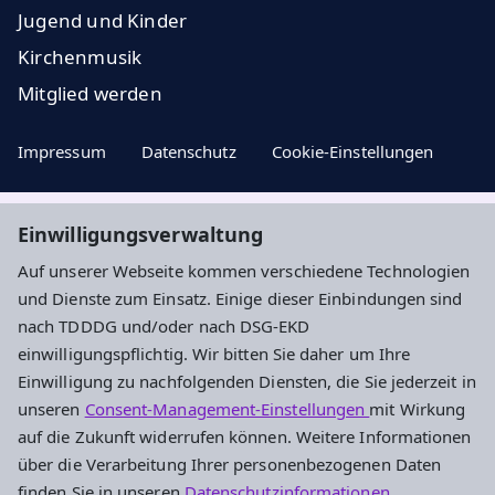
Jugend und Kinder
Kirchenmusik
Mitglied werden
Impressum
Datenschutz
Cookie-Einstellungen
Einwilligungsverwaltung
Aktuelle Nachrichten, geistige Impulse ...
Auf unserer Webseite kommen verschiedene Technologien
und Dienste zum Einsatz. Einige dieser Einbindungen sind
Newsletter entdecken
nach TDDDG und/oder nach DSG-EKD
einwilligungspflichtig. Wir bitten Sie daher um Ihre
Einwilligung zu nachfolgenden Diensten, die Sie jederzeit in
Evangelisches Dekanat an der Dill
unseren
Consent-Management-Einstellungen
mit Wirkung
auf die Zukunft widerrufen können. Weitere Informationen
Am Hintersand 15
über die Verarbeitung Ihrer personenbezogenen Daten
35745 Herborn
finden Sie in unseren
Datenschutzinformationen
.